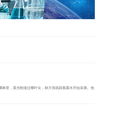
椰林里，晨光刚漫过椰叶尖，林方强就踩着露水开始采摘。他