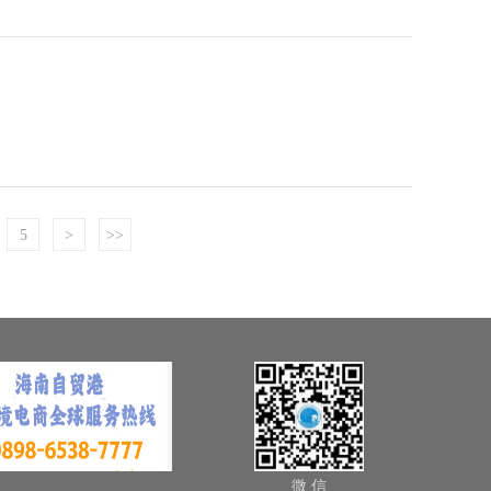
5
>
>>
微 信